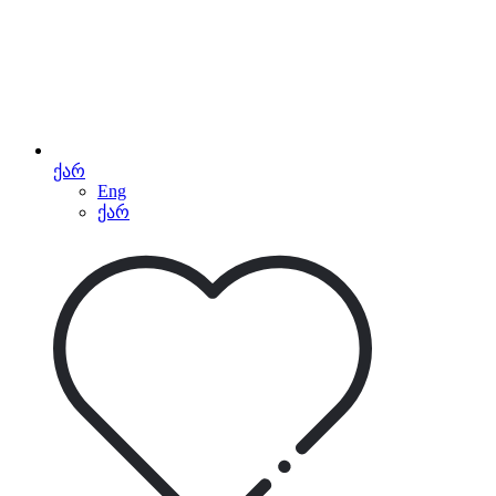
ქარ
Eng
ქარ