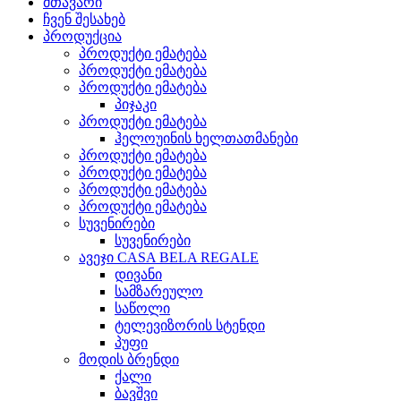
მთავარი
ჩვენ შესახებ
პროდუქცია
პროდუქტი ემატება
პროდუქტი ემატება
პროდუქტი ემატება
პიჯაკი
პროდუქტი ემატება
ჰელოუინის ხელთათმანები
პროდუქტი ემატება
პროდუქტი ემატება
პროდუქტი ემატება
პროდუქტი ემატება
სუვენირები
სუვენირები
ავეჯი CASA BELA REGALE
დივანი
სამზარეულო
საწოლი
ტელევიზორის სტენდი
პუფი
მოდის ბრენდი
ქალი
ბავშვი