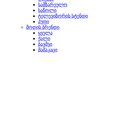
სამზარეულო
საწოლი
ტელევიზორის სტენდი
პუფი
მოდის ბრენდი
ყველა
ქალი
ბავშვი
მამაკაცი