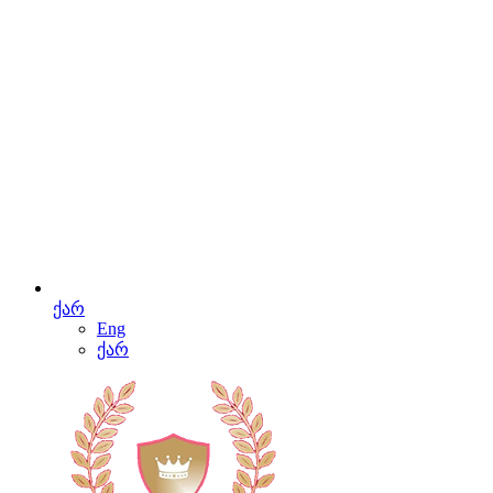
ქარ
Eng
ქარ