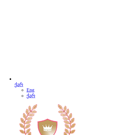
ქარ
Eng
ქარ