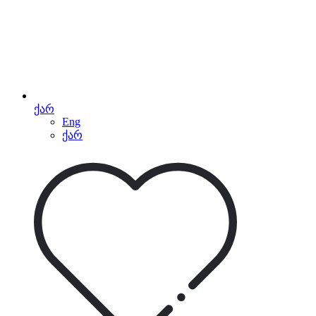
ქარ
Eng
ქარ