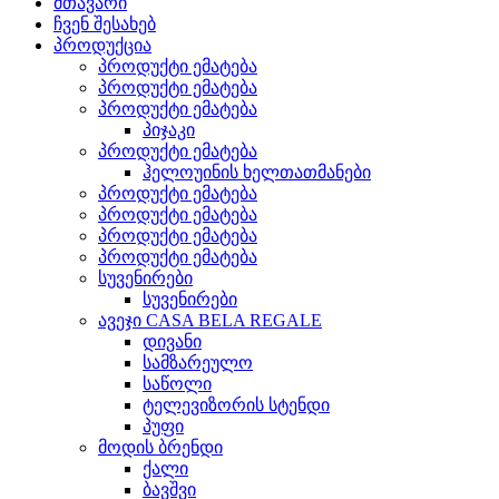
მთავარი
ჩვენ შესახებ
პროდუქცია
პროდუქტი ემატება
პროდუქტი ემატება
პროდუქტი ემატება
პიჯაკი
პროდუქტი ემატება
ჰელოუინის ხელთათმანები
პროდუქტი ემატება
პროდუქტი ემატება
პროდუქტი ემატება
პროდუქტი ემატება
სუვენირები
სუვენირები
ავეჯი CASA BELA REGALE
დივანი
სამზარეულო
საწოლი
ტელევიზორის სტენდი
პუფი
მოდის ბრენდი
ქალი
ბავშვი