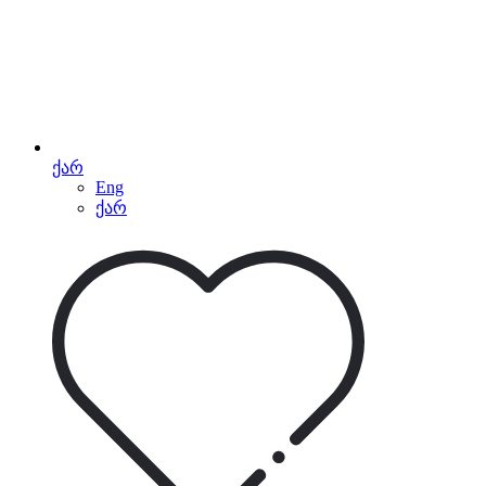
ქარ
Eng
ქარ