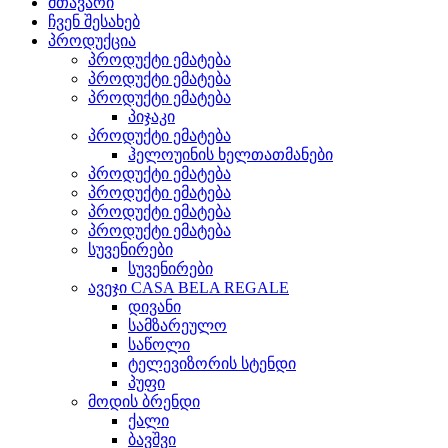
მთავარი
ჩვენ შესახებ
პროდუქცია
პროდუქტი ემატება
პროდუქტი ემატება
პროდუქტი ემატება
პიჯაკი
პროდუქტი ემატება
ჰელოუინის ხელთათმანები
პროდუქტი ემატება
პროდუქტი ემატება
პროდუქტი ემატება
პროდუქტი ემატება
სუვენირები
სუვენირები
ავეჯი CASA BELA REGALE
დივანი
სამზარეულო
საწოლი
ტელევიზორის სტენდი
პუფი
მოდის ბრენდი
ქალი
ბავშვი