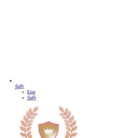
ქარ
Eng
ქარ