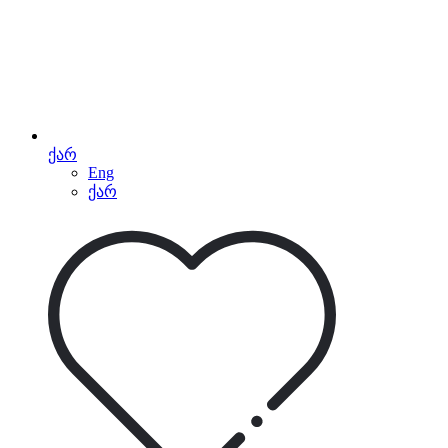
ქარ
Eng
ქარ