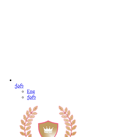
ქარ
Eng
ქარ