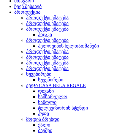
მთავარი
ჩვენ შესახებ
პროდუქცია
პროდუქტი ემატება
პროდუქტი ემატება
პროდუქტი ემატება
პიჯაკი
პროდუქტი ემატება
ჰელოუინის ხელთათმანები
პროდუქტი ემატება
პროდუქტი ემატება
პროდუქტი ემატება
პროდუქტი ემატება
სუვენირები
სუვენირები
ავეჯი CASA BELA REGALE
დივანი
სამზარეულო
საწოლი
ტელევიზორის სტენდი
პუფი
მოდის ბრენდი
ქალი
ბავშვი