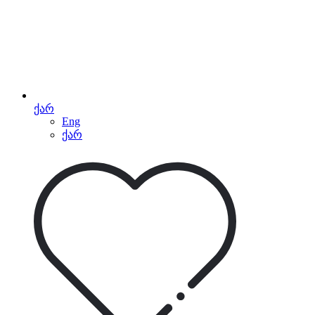
ქარ
Eng
ქარ