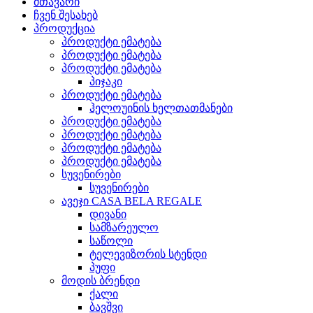
მთავარი
ჩვენ შესახებ
პროდუქცია
პროდუქტი ემატება
პროდუქტი ემატება
პროდუქტი ემატება
პიჯაკი
პროდუქტი ემატება
ჰელოუინის ხელთათმანები
პროდუქტი ემატება
პროდუქტი ემატება
პროდუქტი ემატება
პროდუქტი ემატება
სუვენირები
სუვენირები
ავეჯი CASA BELA REGALE
დივანი
სამზარეულო
საწოლი
ტელევიზორის სტენდი
პუფი
მოდის ბრენდი
ქალი
ბავშვი