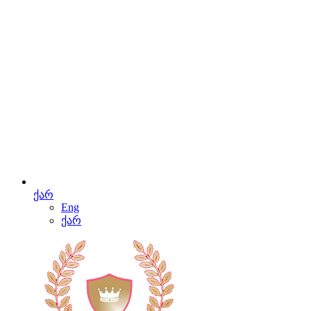
ქარ
Eng
ქარ