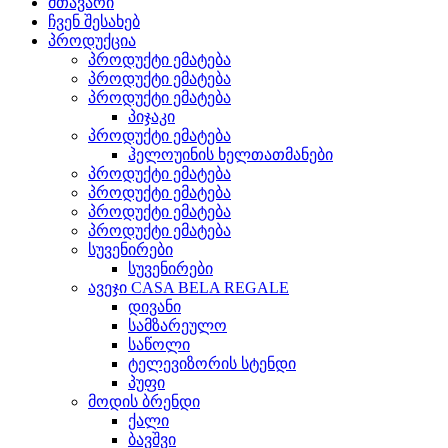
მთავარი
ჩვენ შესახებ
პროდუქცია
პროდუქტი ემატება
პროდუქტი ემატება
პროდუქტი ემატება
პიჯაკი
პროდუქტი ემატება
ჰელოუინის ხელთათმანები
პროდუქტი ემატება
პროდუქტი ემატება
პროდუქტი ემატება
პროდუქტი ემატება
სუვენირები
სუვენირები
ავეჯი CASA BELA REGALE
დივანი
სამზარეულო
საწოლი
ტელევიზორის სტენდი
პუფი
მოდის ბრენდი
ქალი
ბავშვი