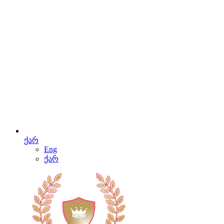
ქარ
Eng
ქარ