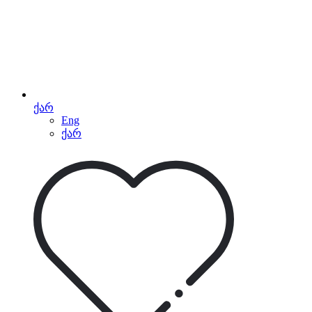
ქარ
Eng
ქარ